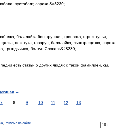
 шабала, пустоболт, сорока,&#8230; …
аболка, балалайка бесструнная, трепачка, стрекотунья,
рещалка, цокотуха, говорун, балалайка, льнотрещетка, сорока,
нта, трындычиха, болтун Словарь&#8230; …
педии есть статьи о других людях с такой фамилией, см.
дующая
→
7
8
9
10
11
12
13
ка
,
Реклама на сайте
18+