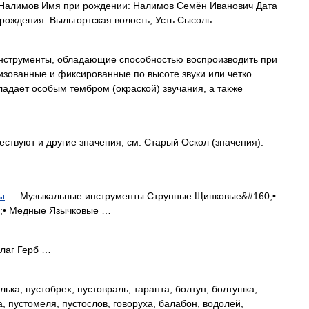
алимов Имя при рождении: Налимов Семён Иванович Дата
рождения: Выльгортская волость, Усть Сысоль …
ументы, обладающие способностью воспроизводить при
изованные и фиксированные по высоте звуки или четко
ладает особым тембром (окраской) звучания, а также
ствуют и другие значения, см. Старый Оскол (значения).
ы
— Музыкальные инструменты Струнные Щипковые&#160;•
;• Медные Язычковые …
д Кармиэль כַּרְמִיאֵל Флаг Герб …
ька, пустобрех, пустовраль, таранта, болтун, болтушка,
а, пустомеля, пустослов, говоруха, балабон, водолей,