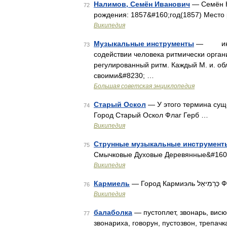
Налимов, Семён Иванович
— Семён Н
72
рождения: 1857&#160;год(1857) Место 
Википедия
Музыкальные инструменты
— инстр
73
содействии человека ритмически орган
регулированный ритм. Каждый М. и. об
своими&#8230; …
Большая советская энциклопедия
Старый Оскол
— У этого термина суще
74
Город Старый Оскол Флаг Герб …
Википедия
Струнные музыкальные инструмент
75
Смычковые Духовые Деревянные&#160
Википедия
Кармиель
— Горо
76
Википедия
балаболка
— пустоплет, звонарь, висюл
77
звонариха, говорун, пустозвон, трепачк