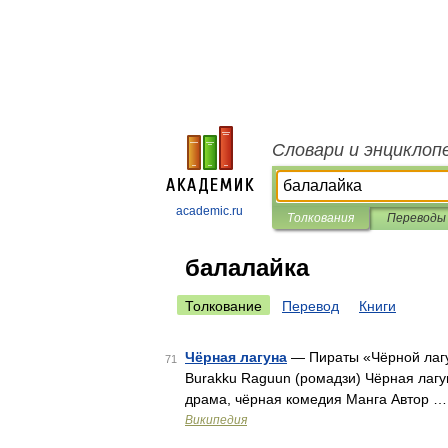
Словари и энциклоп
academic.ru
Толкования
Переводы
балалайка
Толкование
Перевод
Книги
Чёрная лагуна
— Пираты «Чёрной ла
71
Burakku Raguun (ромадзи) Чёрная лагу
драма, чёрная комедия Манга Автор …
Википедия