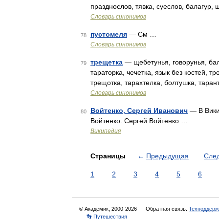
празднослов, тявка, суеслов, балагур,
Словарь синонимов
пустомеля
— См …
78
Словарь синонимов
трещетка
— щебетунья, говорунья, бал
79
тараторка, чечетка, язык без костей, т
трещотка, тарахтелка, болтушка, тара
Словарь синонимов
Войтенко, Сергей Иванович
— В Вики
80
Войтенко. Сергей Войтенко …
Википедия
Страницы
←
Предыдущая
Сле
1
2
3
4
5
6
© Академик, 2000-2026
Обратная связь:
Техподдерж
👣 Путешествия