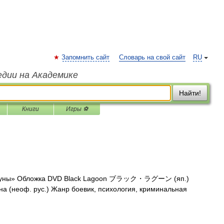
Запомнить сайт
Словарь на свой сайт
RU
едии на Академике
Найти!
Книги
Игры ⚽
гуны» Обложка DVD Black Lagoon ブラック・ラグーン (яп.)
на (неоф. рус.) Жанр боевик, психология, криминальная